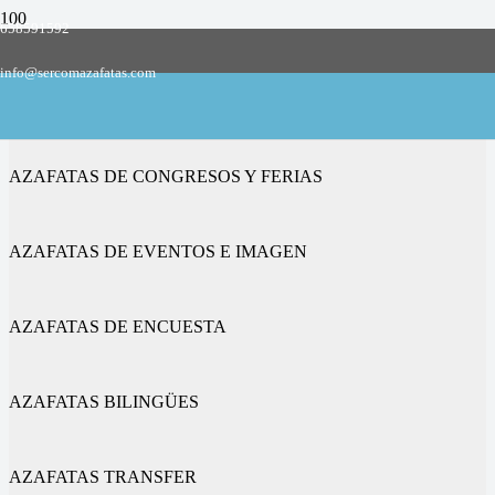
658591592
Empresa de azafatas y promotoras
info@sercomazafatas.com
en Balconchán
AZAFATAS DE CONGRESOS Y FERIAS
AZAFATAS DE EVENTOS E IMAGEN
AZAFATAS DE ENCUESTA
AZAFATAS BILINGÜES
AZAFATAS TRANSFER