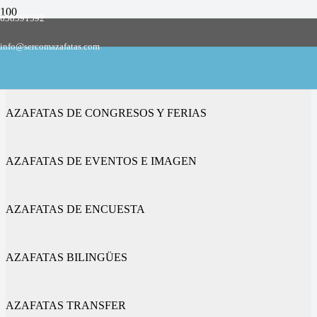
658591592
Empresa de azafatas y promotoras
info@sercomazafatas.com
en Ascó
AZAFATAS DE CONGRESOS Y FERIAS
AZAFATAS DE EVENTOS E IMAGEN
AZAFATAS DE ENCUESTA
AZAFATAS BILINGÜES
AZAFATAS TRANSFER