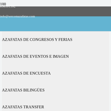
658591592
Empresa de azafatas y promotoras
info@sercomazafatas.com
en Amusquillo
AZAFATAS DE CONGRESOS Y FERIAS
AZAFATAS DE EVENTOS E IMAGEN
AZAFATAS DE ENCUESTA
AZAFATAS BILINGÜES
AZAFATAS TRANSFER