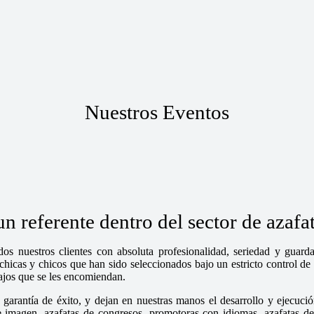
Nuestros Eventos
 referente dentro del sector de azafat
os nuestros clientes con absoluta profesionalidad, seriedad y guar
cas y chicos que han sido seleccionados bajo un estricto control de n
bajos que se les encomiendan.
garantía de éxito, y dejan en nuestras manos el desarrollo y ejecució
magen, azafatas de congresos, promotoras con idiomas, azafatas de fe