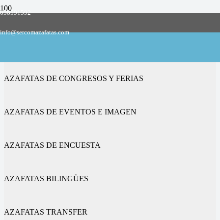
658591592
Empresa de azafatas y promotoras
info@sercomazafatas.com
en Alcazarén
AZAFATAS DE CONGRESOS Y FERIAS
AZAFATAS DE EVENTOS E IMAGEN
AZAFATAS DE ENCUESTA
AZAFATAS BILINGÜES
AZAFATAS TRANSFER