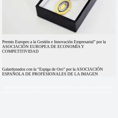
Premio Europeo a la Gestión e Innovación Empresarial” por la
ASOCIACIÓN EUROPEA DE ECONOMÍA Y
COMPETITIVIDAD
Galardonados con la “Espiga de Oro” por la ASOCIACIÓN
ESPAÑOLA DE PROFESIONALES DE LA IMAGEN
Nuestros eventos
Nuestros eventos
Nuestros eventos
Nuestros eventos
Nuestros eventos
Nuestros eventos
Agencia de azafatas homologada para ferias, eventos, congresos o
puntos de venta, Te ofrecemos profesionalidad y experiencia en la
gestión de tus eventos
Sercom Azafatas
Contacto