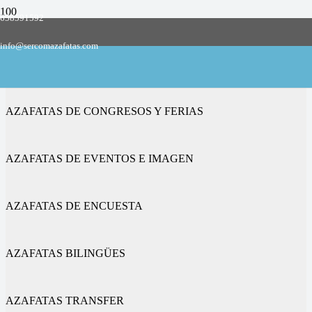
658591592
Empresa de azafatas y promotoras
info@sercomazafatas.com
en Albuixech
AZAFATAS DE CONGRESOS Y FERIAS
AZAFATAS DE EVENTOS E IMAGEN
AZAFATAS DE ENCUESTA
AZAFATAS BILINGÜES
AZAFATAS TRANSFER