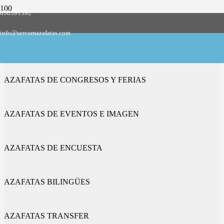
658591592
Empresa de azafatas y promotoras
info@sercomazafatas.com
en Alba de Cerrato
AZAFATAS DE CONGRESOS Y FERIAS
AZAFATAS DE EVENTOS E IMAGEN
AZAFATAS DE ENCUESTA
AZAFATAS BILINGÜES
AZAFATAS TRANSFER