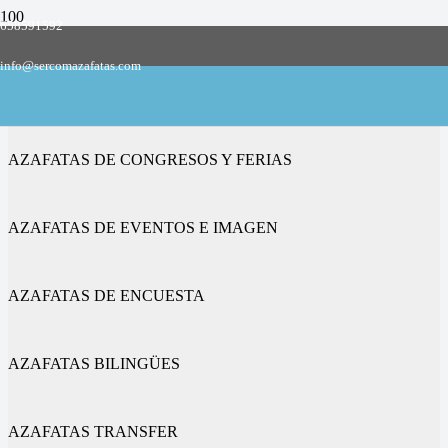
658591592
Empresa de azafatas y promotoras
info@sercomazafatas.com
en Alagón
AZAFATAS DE CONGRESOS Y FERIAS
AZAFATAS DE EVENTOS E IMAGEN
AZAFATAS DE ENCUESTA
AZAFATAS BILINGÜES
AZAFATAS TRANSFER